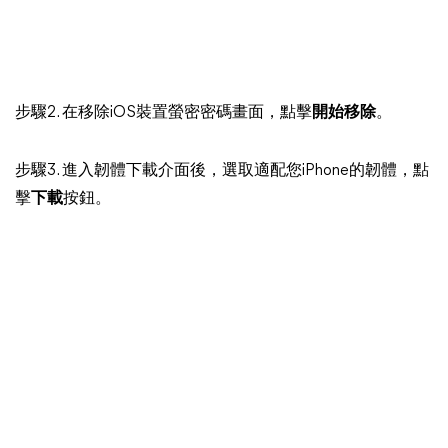
步驟2. 在移除iOS裝置螢密密碼畫面，點擊
開始移除
。
步驟3. 進入韌體下載介面後，選取適配您iPhone的韌體，點
擊
下載
按鈕。