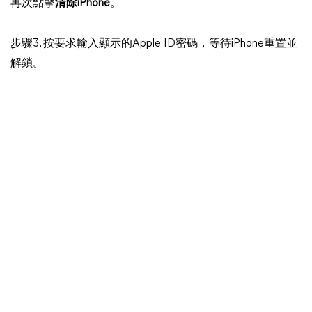
再次點擊
清除iPhone
。
步驟3. 按要求輸入顯示的Apple ID密碼，等待iPhone重置並
解鎖。