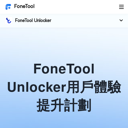
FoneTool
FoneTool Unlocker
FoneTool
Unlocker用戶體驗
提升計劃