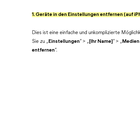
1. Geräte in den Einstellungen entfernen (auf i
Dies ist eine einfache und unkomplizierte Möglich
Sie zu „
Einstellungen
“ > „
[Ihr Name]
“ > „
Medien
entfernen
“.