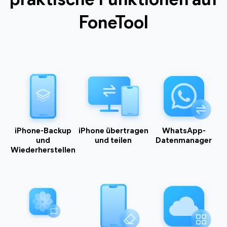
praktische Funktionen auf
FoneTool
Unterstützt die meisten Mediendateie
*.MP3 *.M4A *.M4R *.WMA *.WAV *.RM *.MDI *.MKV *.FLAC
*.WEBM *.AAC *.MP4 *.FLV *.RMVB *.MOV *.F4V *.MTV
*.SWF *.AVI *.OGG *.APE
Unterstützt die neueste iOS-Version
iPhone-Backup
iPhone übertragen
WhatsApp-
und
und teilen
Datenmanager
iPhone 4 bis iPhone 17
Wiederherstellen
iPad /iPad mini/iPad Air/iPad Pro
iPod Touch 1/2/3/4/5/6/7
Kompatibel mit allen Windows-PCs
Microsoft Windows 7/8/8.1/10/11 (Alle Editionen, 32-Bit