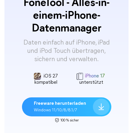
FoneTool - Alles-in-
einem-iPhone-
Datenmanager
Daten einfach auf iPhone, iPad
und iPod Touch übertragen,
sichern und verwalten.
iOS 27
iPhone 17
kompatibel
unterstützt
Freeware herunterladen
Windows 11/10/8/8.1/7
100 % sicher