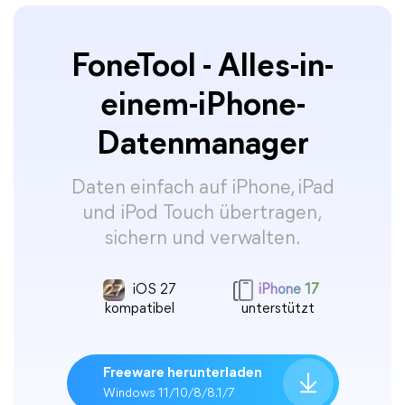
FoneTool - Alles-in-
einem-iPhone-
Datenmanager
Daten einfach auf iPhone, iPad
und iPod Touch übertragen,
sichern und verwalten.
iOS 27
iPhone 17
kompatibel
unterstützt
Freeware herunterladen
Windows 11/10/8/8.1/7