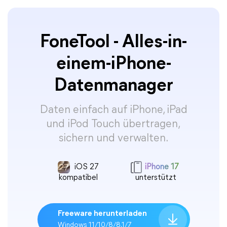
FoneTool - Alles-in-
einem-iPhone-
Datenmanager
Daten einfach auf iPhone, iPad
und iPod Touch übertragen,
sichern und verwalten.
iOS 27
iPhone 17
kompatibel
unterstützt
Freeware herunterladen
Windows 11/10/8/8.1/7