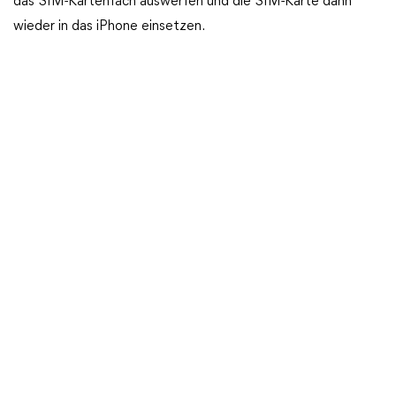
das SIM-Kartenfach auswerfen und die SIM-Karte dann
wieder in das iPhone einsetzen.