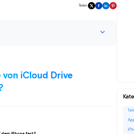
Teilen:
 von iCloud Drive
?
Kate
Tel
App
iPh
f dem iPhone fest?