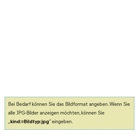
Bei Bedarf können Sie das Bildformat angeben. Wenn Sie
alle JPG-Bilder anzeigen möchten, können Sie
„
kind:=Bildtyp:jpg
“ eingeben.