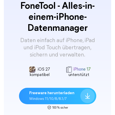
FoneTool - Alles-in-
einem-iPhone-
Datenmanager
Daten einfach auf iPhone, iPad
und iPod Touch übertragen,
sichern und verwalten.
iOS 27
iPhone 17
kompatibel
unterstützt
Freeware herunterladen
Windows 11/10/8/8.1/7
100 % sicher