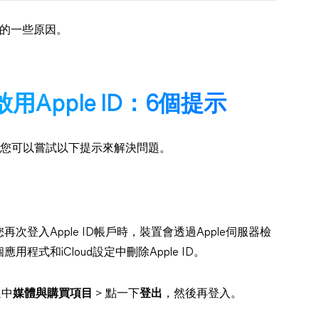
連接的一些原因。
t啟用Apple ID：6個提示
的原因后，您可以嘗試以下提示來解決問題。
登入Apple ID帳戶時，裝置會透過Apple伺服器檢
式和iCloud設定中刪除Apple ID。
選中
媒體與購買項目
> 點一下
登出
，然後再登入。