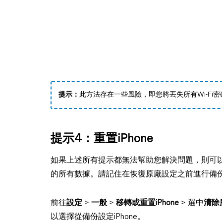
提示：
此方法存在一些風險，即您將丟失所有Wi-Fi
提示4：重置iPhone
如果上述所有提示都無法幫助您解決問題，則可
的所有數據。請記住在恢復原廠設定之前進行備
前往
設定
>
一般
>
移轉或重置iPhone
> 選中
清除
以選擇從備份設定iPhone。