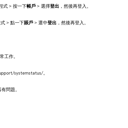
程式 > 按一下
帳戶
> 選擇
登出
，然後再登入。
式 > 點一下
賬戶
> 選中
登出
，然後再登入。
正常工作。
port/systemstatus/。
器有問題。