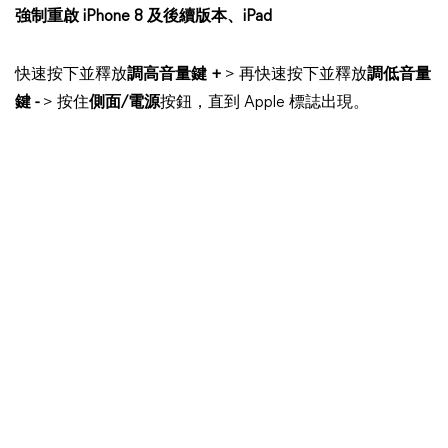
強制重啟 iPhone 8 及後續版本、iPad
快速按下並釋放
調高音量鍵 +
> 再快速按下並釋放
調低音量
鍵 -
> 按住
側面/電源
按鈕，直到 Apple 標誌出現。