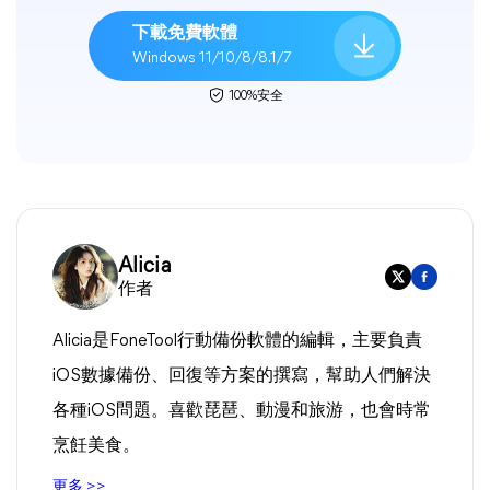
下載免費軟體
Windows 11/10/8/8.1/7
100%安全
Alicia
作者
Alicia是FoneTool行動備份軟體的編輯，主要負責
iOS數據備份、回復等方案的撰寫，幫助人們解決
各種iOS問題。喜歡琵琶、動漫和旅游，也會時常
烹飪美食。
更多 >>