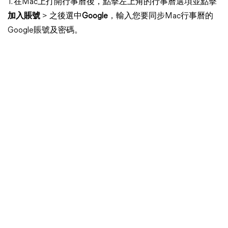
1. 在Mac上打開行事曆後，點擊左上角的行事曆選項並點擊
加入賬號
> 之後選中
Google
，輸入您要同步Mac行事曆的
Google賬號及密碼。