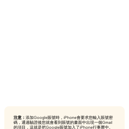
注意：
添加Google賬號時，iPhone會要求您輸入賬號密
碼，通過驗證後您就會看到賬號的畫面中出現一個Gmail
的項目，這就是把Google賬號加入了iPhone行事曆中。