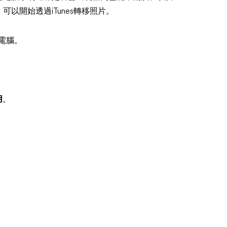
以開始透過iTunes轉移照片。
到電腦。
用
。