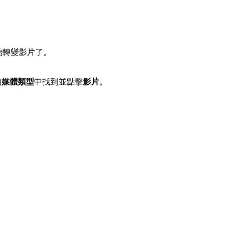
開始轉變影片了。
的
媒體類型
中找到並點擊
影片
。