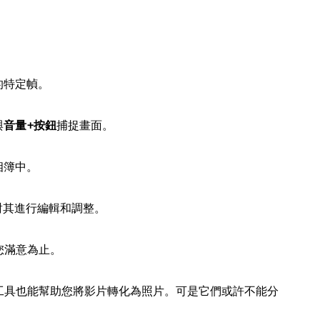
。
的特定幀。
與
音量+按鈕
捕捉畫面。
相簿中。
e上對其進行編輯和調整。
您滿意為止。
工具也能幫助您將影片轉化為照片。可是它們或許不能分