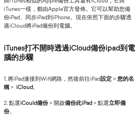
與iTunes相似的Apple備份工具還有iCloud，它與
iTunes一樣，都由Apple官方發佈。它可以幫助您備
份iPad、同步iPad到iPhone。現在依照下面的步驟透
過iCloud將iPad備份到電腦。
iTunes打不開時透過iCloud備份ipad到電
腦的步驟
1. 將iPad連接到Wifi網路，然後前往iPad
設定
>
您的名
稱
>
iCloud
。
2. 點選
iCould備份
> 開啟
備份此iPad
> 點選
立即備
份
。