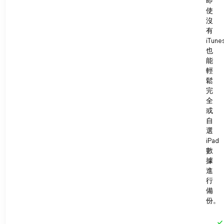
即
使
沒
有
iTune
也
能
輕
鬆
完
全
或
自
選
iPad
數
據
進
行
備
份。