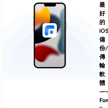
最
好
的
iO
備
份/
傳
輸
軟
體
—
Fon