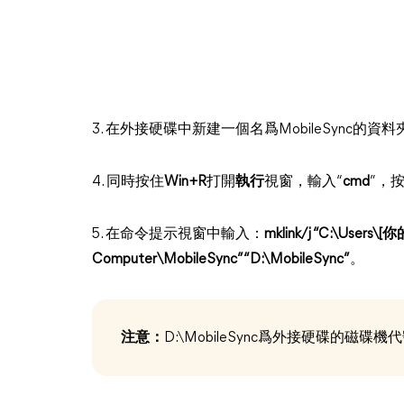
3. 在外接硬碟中新建一個名爲MobileSync的資料
4. 同時按住
Win+R
打開
執行
視窗，輸入“
cmd
”，按
5. 在命令提示視窗中輸入：
mklink/j “C:\Users
Computer\MobileSync” “D:\MobileSync”
。
注意
：
D:\MobileSync爲外接硬碟的磁