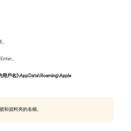
夾。
Enter。
\[你的用戶名]\AppData\Roaming\Apple
碟機代號和資料夾的名稱。