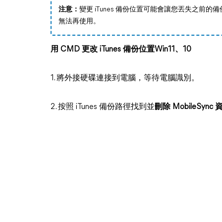
注意：
變更 iTunes 備份位置可能會讓您丟失之前的
無法再使用。
用 CMD 更改 iTunes 備份位置Win11、10
1. 將外接硬碟連接到電腦，等待電腦識別。
2. 按照 iTunes 備份路徑找到並
刪除 MobileSy