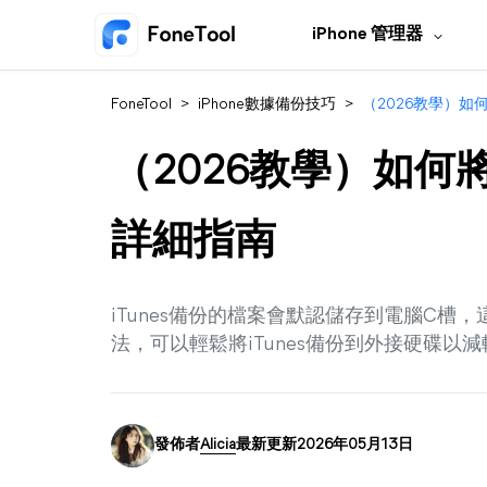
iPhone 管理器
FoneTool
>
iPhone數據備份技巧
>
（2026教學）如何
（2026教學）如何將
詳細指南
iTunes備份的檔案會默認儲存到電腦C
法，可以輕鬆將iTunes備份到外接硬碟以
發佈者
Alicia
最新更新2026年05月13日