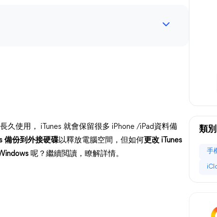
長久使用， iTunes 就會保留很多 iPhone /iPad資料備
類別
nes 備份到外接硬碟
以釋放電腦空間，但如何
更改 iTunes
手
indows
呢？繼續閲讀，瞭解詳情。
iC