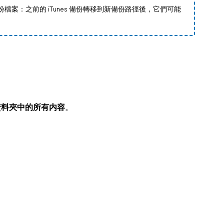
備份檔案：之前的 iTunes 備份轉移到新備份路徑後，它們可能
nc 資料夾中的所有内容
。