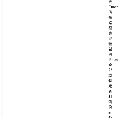
更
iTune
備
份
路
徑
也
能
輕
鬆
將
iPhon
全
部
或
特
定
資
料
備
份
到
外