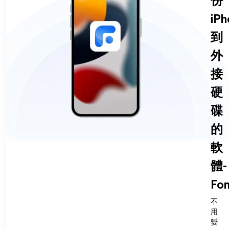
份
iPh
到
外
接
硬
碟
的
軟
體-
Fon
不
用
變