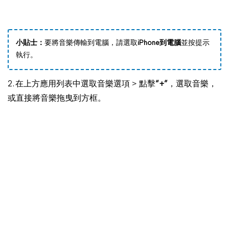
小貼士：
要將音樂傳輸到電腦，請選取
iPhone到電腦
並按提示
執行。
2. 在上方應用列表中選取音樂選項 > 點擊
“+”
，選取音樂，
或直接將音樂拖曳到方框。