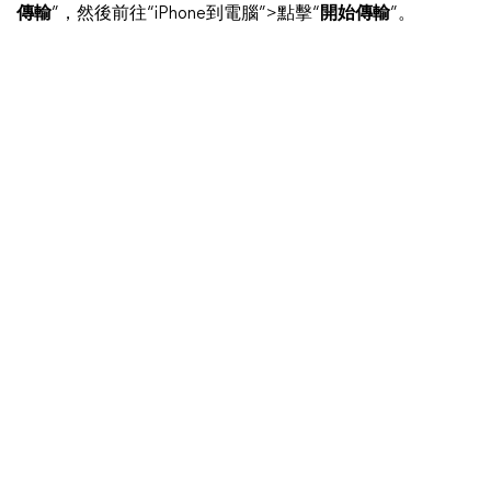
傳輸
”，然後前往“iPhone到電腦”>點擊“
開始傳輸
”。