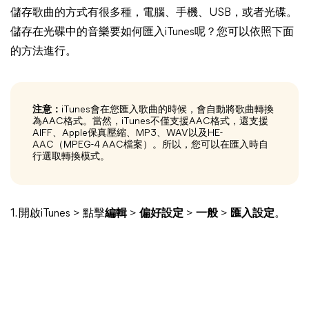
儲存歌曲的方式有很多種，電腦、手機、USB，或者光碟。
儲存在光碟中的音樂要如何匯入iTunes呢？您可以依照下面
的方法進行。
注意：
iTunes會在您匯入歌曲的時候，會自動將歌曲轉換
為AAC格式。當然，iTunes不僅支援AAC格式，還支援
AIFF、Apple保真壓縮、MP3、WAV以及HE-
AAC（MPEG-4 AAC檔案）。所以，您可以在匯入時自
行選取轉換模式。
1. 開啟iTunes > 點擊
編輯
>
偏好設定
>
一般
>
匯入設定
。