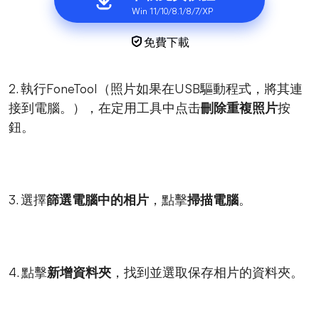
Win 11/10/8.1/8/7/XP
免費下載
2. 執行FoneTool（照片如果在USB驅動程式，將其連
接到電腦。），在定用工具中点击
刪除重複照片
按
鈕。
3. 選擇
篩選電腦中的相片
，點擊
掃描電腦
。
4. 點擊
新增資料夾
，找到並選取保存相片的資料夾。