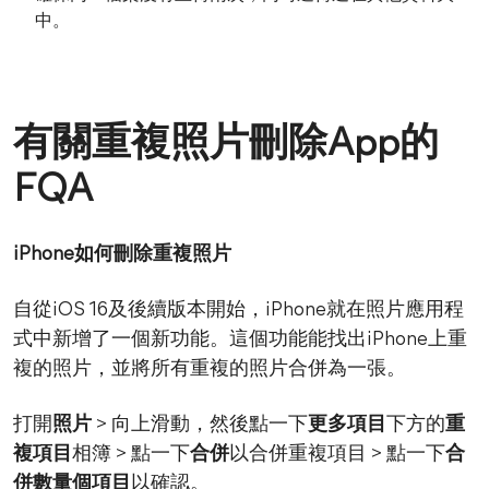
中。
有關重複照片刪除App的
FQA
iPhone如何刪除重複照片
自從iOS 16及後續版本開始，iPhone就在照片應用程
式中新增了一個新功能。這個功能能找出iPhone上重
複的照片，並將所有重複的照片合併為一張。
打開
照片
> 向上滑動，然後點一下
更多項目
下方的
重
複項目
相簿 > 點一下
合併
以合併重複項目 > 點一下
合
併數量個項目
以確認。