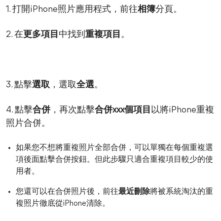
1. 打開iPhone照片應用程式，前往
相簿
分頁。
2. 在
更多項目
中找到
重複項目
。
3. 點擊
選取
，選取
全選
。
4. 點擊
合併
，再次點擊
合併xxx個項目
以將iPhone重複
照片合併。
如果您不想將重複照片全部合併，可以單獨在每個重複選
項後面點擊合併按鈕。但此步驟只適合重複項目較少的使
用者。
您還可以在合併照片後，前往
最近刪除
將被系統淘汰的重
複照片徹底從iPhone清除。