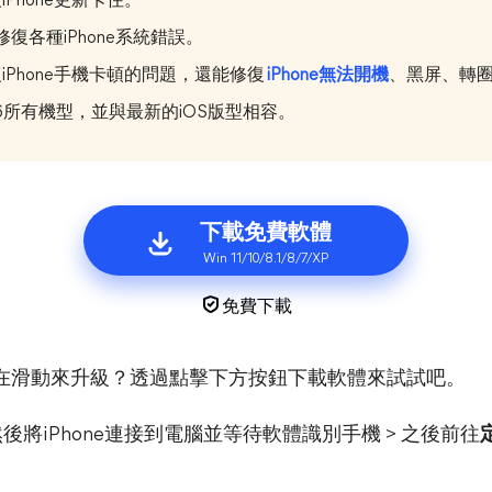
Phone更新卡住。
復各種iPhone系統錯誤。
Phone手機卡頓的問題，還能修復
iPhone無法開機
、黑屏、轉圈
one 16所有機型，並與最新的iOS版型相容。
下載免費軟體
Win 11/10/8.1/8/7/XP
免費下載
hone卡在滑動來升級？透過點擊下方按鈕下載軟體來試試吧。
 > 然後將iPhone連接到電腦並等待軟體識別手機 > 之後前往