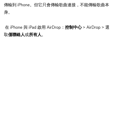
傳輸到 iPhone。但它只會傳輸歌曲連接，不能傳輸歌曲本
身。
在 iPhone 與 iPad 啟用 AirDrop：
控制中心
> AirDrop > 選
取
僅聯絡人
或
所有人
。