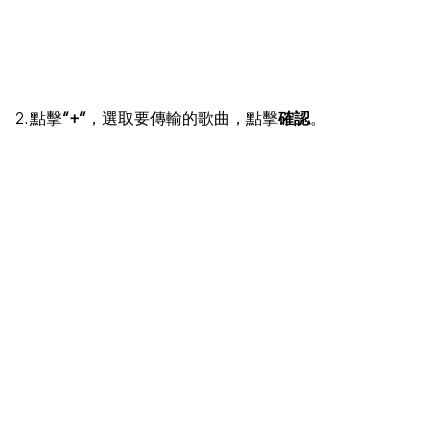
2. 點擊
“+”
，選取要傳輸的歌曲，點擊
確認
。