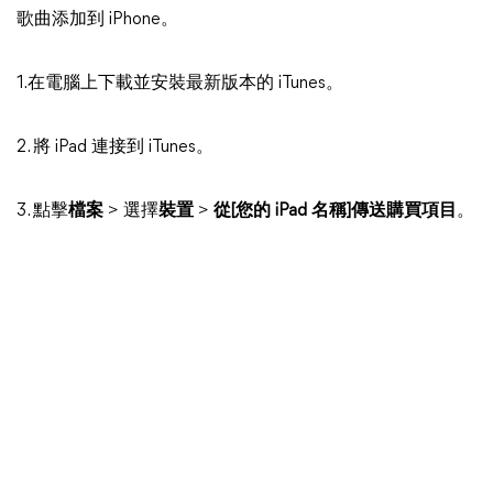
歌曲添加到 iPhone。
1.在電腦上下載並安裝最新版本的 iTunes。
2. 將 iPad 連接到 iTunes。
3. 點擊
檔案
> 選擇
裝置
>
從[您的 iPad 名稱]傳送購買項目
。