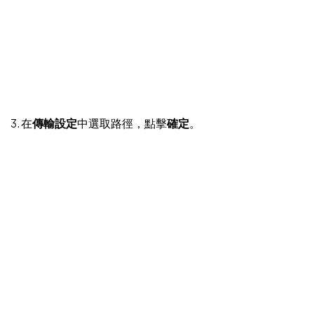
3. 在
傳輸設定
中選取路徑，點擊
確定
。