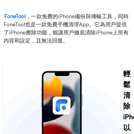
FoneTool
，一款免費的iPhone備份與傳輸工具，同時
FoneTool也是一款免費手機清理App。它為用戶提供
了iPhone擦除功能，能讓用戶徹底清除iPhone上所有
内容和設定，且無法回復。
輕
鬆
清
除
iPh
以