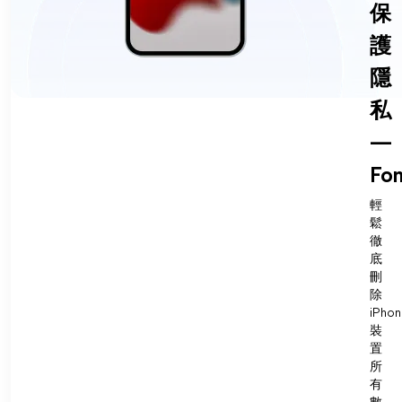
保
護
隱
私
—
Fon
輕
鬆
徹
底
刪
除
iPhon
裝
置
所
有