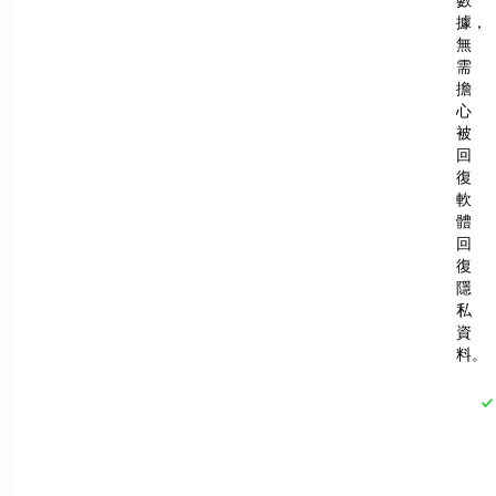
數
據，
無
需
擔
心
被
回
復
軟
體
回
復
隱
私
資
料。