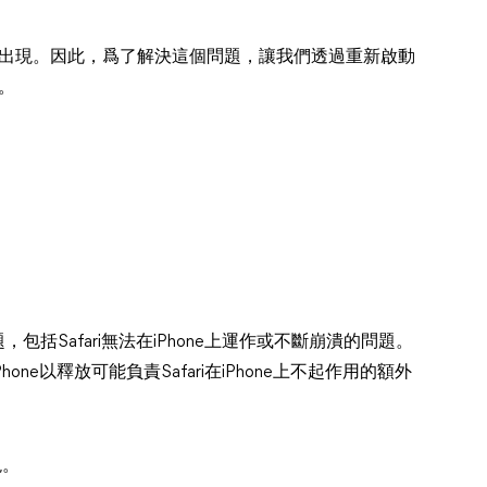
問題出現。因此，爲了解決這個問題，讓我們透過重新啟動
復。
。
包括Safari無法在iPhone上運作或不斷崩潰的問題。
one以釋放可能負責Safari在iPhone上不起作用的額外
現。