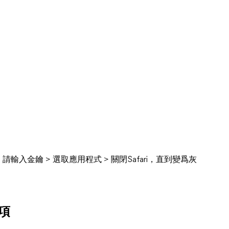
入金鑰 > 選取應用程式 > 關閉Safari，直到變爲灰
選項