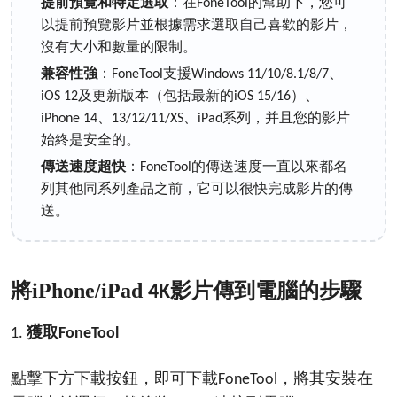
提前預覽和特定選取
：在
的幫助下，您可
FoneTool
以提前預覽影片並根據需求選取自己喜歡的影片，
沒有大小和數量的限制。
兼容性強
：
支援
、
FoneTool
Windows 11/10/8.1/8/7
及更新版本（包括最新的
）、
iOS 12
iOS 15/16
、
系列，并且您的影片
iPhone 14、13/12/11/XS
iPad
始終是安全的。
傳送速度超快
：
的傳送速度一直以來都名
FoneTool
列其他同系列產品之前，它可以很快完成影片的傳
送。
將iPhone/iPad
影片
傳到
的步驟
4K
電腦
獲取
1.
FoneTool
點擊下方下載按鈕，即可下載
，將其安裝在
FoneTool