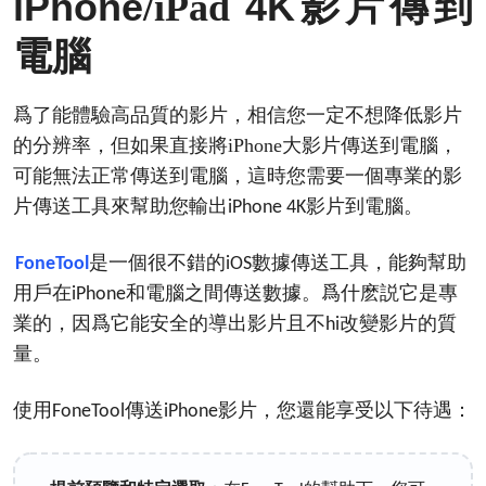
iPhone
4K
/iPad
影片傳到
電腦
爲了能體驗高品質的影片，相信您一定不想降低影片
的分辨率，但如果直接將iPhone大影片傳送到電腦，
可能無法正常傳送到電腦，這時您需要一個專業的影
片傳送工具來幫助您輸出
影片到電腦。
iPhone 4K
是一個很不錯的
數據傳送工具，能夠幫助
FoneTool
iOS
用戶在
和電腦之間傳送數據。爲什麽説它是專
iPhone
業的，因爲它能安全的導出影片且不
改變影片的質
hi
量。
使用
傳送
影片，您還能享受以下待遇：
FoneTool
iPhone