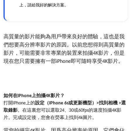
上，請給我好的解決方案。
高質量的影片能夠為用戶帶來良好的體驗，這也是我
們想要高分辨率影片的原因。以前您想得到高質量的
影片，可能需要非常專業的裝置來拍攝
影片，但是
4K
現在您只需要擁有一部
即可隨時享受
影片。
iPhone
4K
如何在
上拍攝
影片？
iPhone
4K
打開
上的
設定（
或更新機型）
找到相機
選
iPhone
iPhone 6s
>
>
取錄影
。在這裏您可以選取
、
或
的速度拍攝
影
24
30
60fps
4K
片。完成設定後，您會在熒幕上找到
圖片。
4k
當您拍攝完
影片，因爲高分辨率的原因，它們會佔
4K