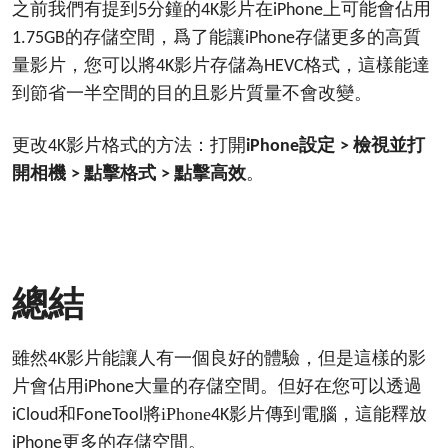
之前我們有提到
分鐘的
影片在
上可能會佔用
5
4K
iPhone
的存儲空間，爲了能讓
存儲更多的高質
1.75GB
iPhone
量影片，您可以將
影片存儲為
格式，這樣能達
4K
HEVC
到節省一半空間的目的且影片質量不會改變。
更改
影片格式的方法：打開
設定
檢視並打
4K
iPhone
>
開相機
點擊格式
點擊高效
。
>
>
總結
雖然
影片能讓人有一個良好的體驗，但是這樣的影
4K
片會佔用
大量的存儲空間。但好在您可以透過
iPhone
和
將iPhone
影片
傳到
，這能釋放
iCloud
FoneTool
4K
電腦
更多的存儲空間。
iPhone