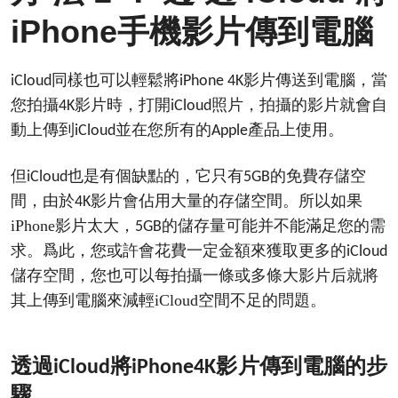
iPhone手機
電腦
影片傳到
同樣也可以輕鬆將
影片傳送到
，當
iCloud
iPhone 4K
電腦
您拍攝
影片時，打開
照片，拍攝的影片就會自
4K
iCloud
動上傳到
並在您所有的
產品上使用。
iCloud
Apple
但
也是有個缺點的，它只有
的免費存儲空
iCloud
5GB
間，由於
影片會佔用大量的存儲空間。所以如果
4K
iPhone影片太大，
的儲存量可能并不能滿足您的需
5GB
求。爲此，您或許會花費一定金額來獲取更多的
iCloud
儲存空間，您也可以每拍攝一條或多條大影片后就將
其上傳到
來減輕iCloud空間不足的問題。
電腦
透過
影片傳到
的步
iCloud將
iPhone
4K
電腦
驟