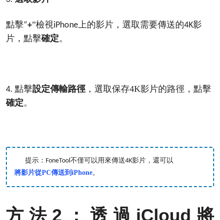
點擊
”檢視
上的影片，選取需要傳送的
影
“
+
iPhone
4K
片，點擊
確定
。
點擊
設定傳輸路徑
，選取保存4K影片的路徑，點擊
4.
確定
。
不僅可以用來傳送
影片，還可以
提示：
FoneTool
4K
將影片從PC傳送到iPhone
。
2
iCloud將
方法
：透過