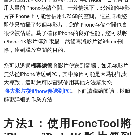
用大量的
存儲空間。一般情況下，
分鐘的
影
iPhone
5
4K
片在
上可能會佔用
的空間。這意味著您
iPhone
1.75GB
即使只拍攝了幾個
影片，您的
存儲空間也會
4K
iPhone
很快被佔滿。爲了確保
的良好性能，您可以將
iPhone
iPhone 4K影片
傳到電腦，然後再將影片從
刪
iPhone
除，達到釋放空間的目的。
您可以透過
檔案總管
將影片傳送到電腦，如果
影片
4K
無法從
傳送到
，其中原因可能是因爲視訊太
iPhone
PC
大導致，這時您可以嘗試使用其他方法幫助您
將大影片從iPhone傳送到PC
。下面請繼續閲讀，以瞭
解更詳細的作業方法。
1
FoneTool將
方法
：使用