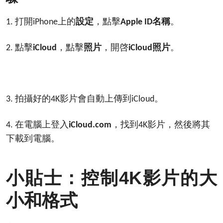
打開
上的
設定
，點擊
名稱
。
1.
iPhone
Apple ID
點擊
，點擊
照片
，開啓
照片
。
2.
iCloud
iCloud
拍攝好的
影片會自動上傳到
。
3.
4K
iCloud
在電腦上登入
，找到
影片，然後將其
4.
iCloud.com
4K
下載到電腦。
4K
小貼士：控制
影片的大
小和格式