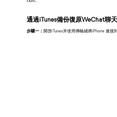
找回。
通過iTunes備份復原WeChat聊
步驟一：
開啓iTunes并使用傳輸綫將iPhone 連