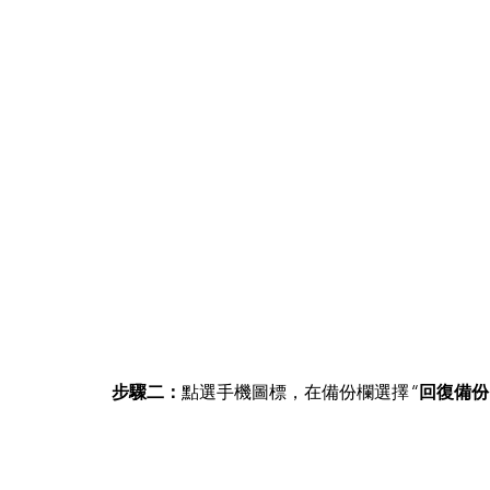
步驟二：
點選手機圖標，在備份欄選擇 “
回復備份