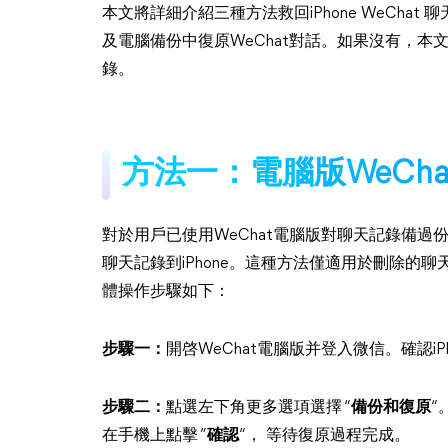
本文將詳細介紹三種方法救回iPhone WeChat 聊
及電腦備份中復原WeChat對話。如果沒有，本
錄。
方法一：電腦版WeCh
對於用戶已使用WeChat電腦版對聊天記錄備過
聊天記錄到iPhone。這種方法僅適用於刪除的
體操作步驟如下：
步驟一：
開啓WeChat電腦版并登入微信。確認i
步驟二：
點選左下角更多選項選擇 “
備份和復原
“
在手機上點擊 ”
確認
“， 等待復原過程完成。