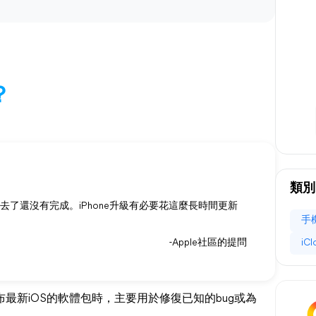
？
類別
小時過去了還沒有完成。iPhone升級有必要花這麼長時間更新
手
-Apple社區的提問
iC
e發布最新iOS的軟體包時，主要用於修復已知的bug或為