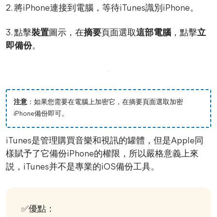
2. 將iPhone連接到電腦，等待iTunes識別iPhone。
3. 點擊
裝置
圖示，在
摘要
頁面選取
這部電腦
，點擊
立
即備份
。
注意
：如果您需要在電腦上加密它，在摘要頁面選取加密
iPhone備份即可。
iTunes是管理購買音樂和視訊的罐體，但是Apple同
樣賦予了它備份iPhone的權限，所以嚴格意義上來
説，iTunes并不是專業的iOS備份工具。
✅優點：