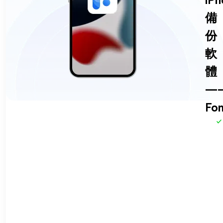
iPh
備
份
軟
體
—
Fon