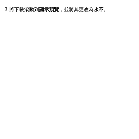
3. 將下載滾動到
顯示預覽
，並將其更改為
永不
。