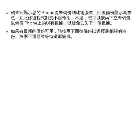
如果它顯示您的iPhone從未備份到此電腦並且回復備份顯示為灰
色，則此修復程式對您不起作用。不過，您可以按兩下立即備份
以備份iPhone上的現有數據，以避免丟失下一個數據。
如果有最新的備份可用，請按兩下回復備份以選擇最相關的備
份。按兩下還原並等待還原完成。