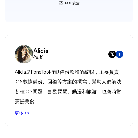
100%安全
Alicia
作者
Alicia是FoneTool行動備份軟體的編輯，主要負責
iOS數據備份、回復等方案的撰寫，幫助人們解決
各種iOS問題。喜歡琵琶、動漫和旅游，也會時常
烹飪美食。
更多 >>