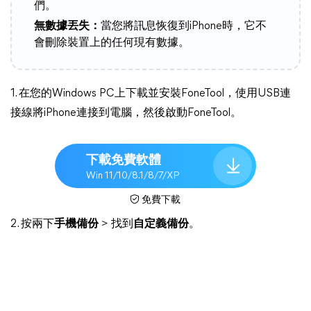
們。
無數據丟失：
當您將訊息恢復到iPhone時，它不
會刪除裝置上的任何現有數據。
1. 在您的Windows PC上下載並安裝FoneTool，使用USB連
接線將iPhone連接到電腦，然後啟動FoneTool。
下載免費軟體
Win 11/10/8.1/8/7/XP
免費下載
2. 按兩下
手機備份
> 找到
自定義備份
。