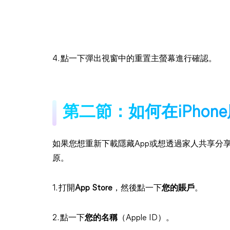
4. 點一下彈出視窗中的重置主螢幕進行確認。
第二節：如何在iPhon
如果您想重新下載隱藏App或想透過家人共享分享應
原。
1. 打開
App Store
，然後點一下
您的賬戶
。
2. 點一下
您的名稱
（Apple ID）。