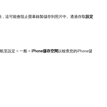
動，這可能會阻止螢幕錄製儲存到照片中。透過存取
設定
至設定 > 一般 >
iPhone儲存空間
以檢查您的iPhone儲