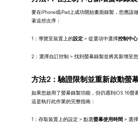
要在iPhone或iPad上成功開始畫面錄製，您
著這些次序：
1：導覽至裝置上的
設定
> 從選項中選擇
控制中心
2：選擇自訂控制 > 找到螢幕錄製並將其新增至
方法2：驗證限制並重新啟動螢
如果您啟用了螢幕錄製功能，但仍遇到iOS 16
這是執行此作業的完整指南：
1：存取裝置上的設定 > 點選
螢幕使用時間
> 選