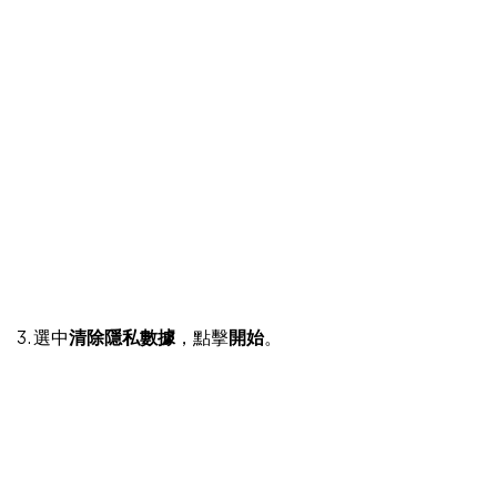
3. 選中
清除隱私數據
，點擊
開始
。