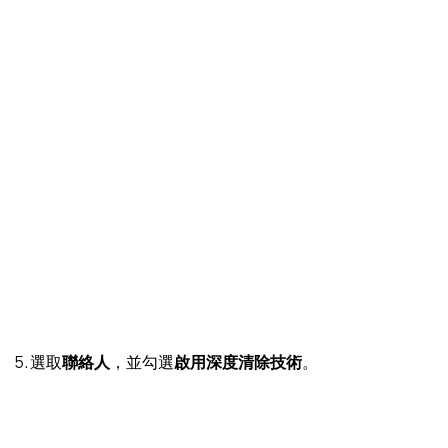
5. 選取
聯絡人
，並勾選
啟用深度清除技術
。