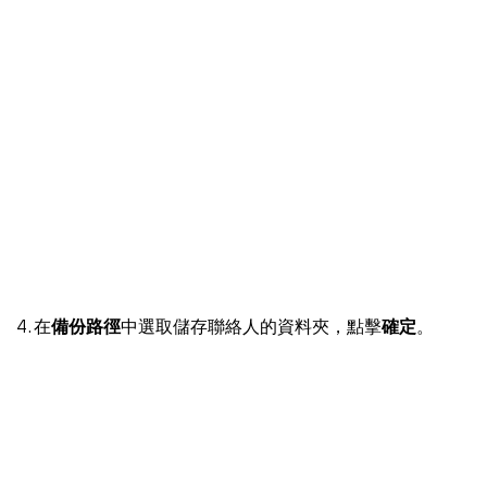
4. 在
備份路徑
中選取儲存聯絡人的資料夾，點擊
確定
。