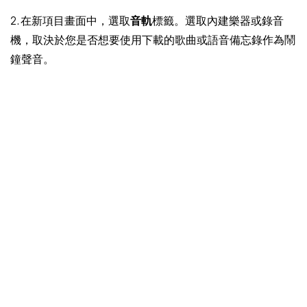
2. 在新項目畫面中，選取
音軌
標籤。選取內建樂器或錄音
機，取決於您是否想要使用下載的歌曲或語音備忘錄作為鬧
鐘聲音。