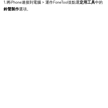
1. 將iPhone連接到電腦 > 運作FoneTool並點選
定用工具
中的
鈴聲製作
選項。