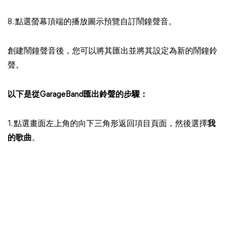
8. 點選螢幕頂端的播放圖示預覽自訂鬧鐘聲音。
創建鬧鐘聲音後，您可以將其匯出並將其設定為新的鬧鐘鈴
聲。
以下是從GarageBand匯出鈴聲的步驟：
1. 點選畫面左上角的向下三角形返回項目頁面，然後選擇
我
的歌曲
。