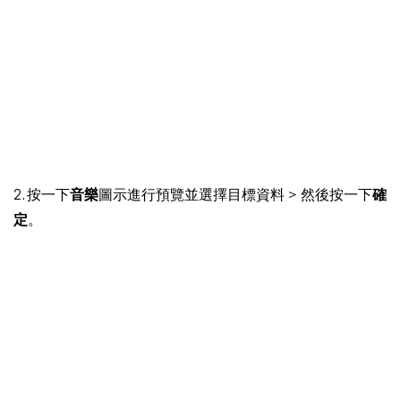
2. 按一下
音樂
圖示進行預覽並選擇目標資料 > 然後按一下
確
定
。