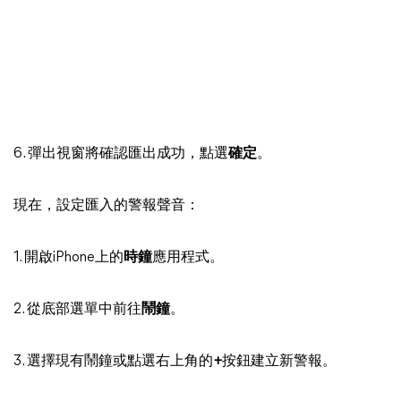
6. 彈出視窗將確認匯出成功，點選
確定
。
現在，設定匯入的警報聲音：
1. 開啟iPhone上的
時鐘
應用程式。
2. 從底部選單中前往
鬧鐘
。
3. 選擇現有鬧鐘或點選右上角的
+
按鈕建立新警報。