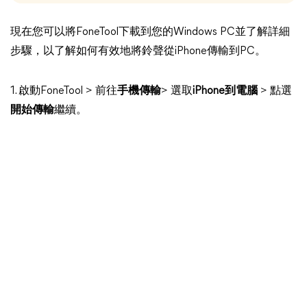
現在您可以將FoneTool下載到您的Windows PC並了解詳細
步驟，以了解如何有效地將鈴聲從iPhone傳輸到PC。
1. 啟動FoneTool > 前往
手機傳輸
> 選取
iPhone到電腦
> 點選
開始傳輸
繼續。