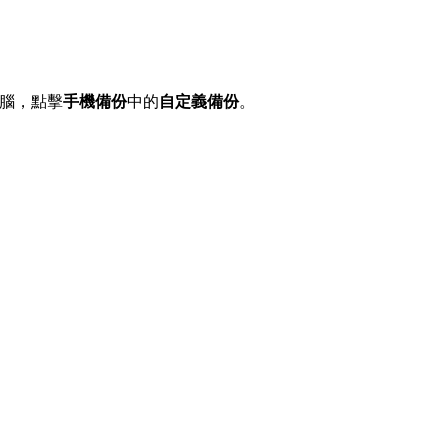
到電腦，點擊
手機備份
中的
自定義備份
。