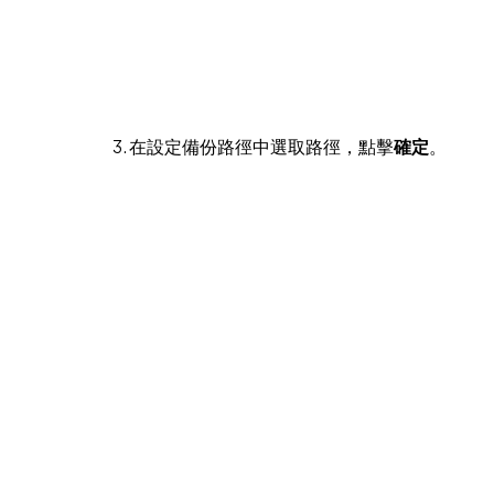
3. 在設定備份路徑中選取路徑，點擊
確定
。