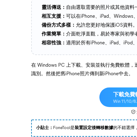
靈活傳送：
自由選取需要的照片或其他資料
相互支援：
可以在iPhone、iPad、Window
備份方式多樣：
允許您更好地保護iOS資料
作業簡單：
介面乾淨直觀，易於專家與初學
相容性強：
適用於所有iPhone、iPad、iPod、
在 Windows PC 上下載、安裝並執行免費軟體，透
識別。然後把舊iPhone照片傳到新iPhone中去。
下載免費
Win 11/10/8
小貼士：
FoneTool是
裝置設定後轉移數據
的不錯選擇