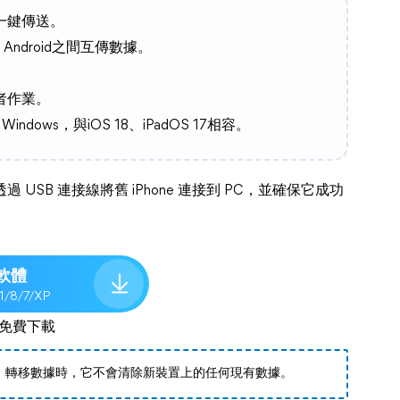
一鍵傳送。
s、Android之間互傳數據。
。
者作業。
Windows，與iOS 18、iPadOS 17相容。
過 USB 連接線將舊 iPhone 連接到 PC，並確保它成功
軟體
.1/8/7/XP
免費下載
，轉移數據時，它不會清除新裝置上的任何現有數據。