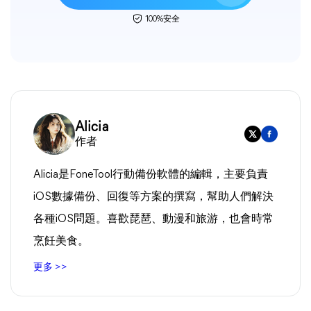
100%安全
Alicia
作者
Alicia是FoneTool行動備份軟體的編輯，主要負責
iOS數據備份、回復等方案的撰寫，幫助人們解決
各種iOS問題。喜歡琵琶、動漫和旅游，也會時常
烹飪美食。
更多 >>