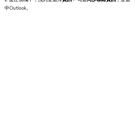
2. 從左側欄中，找到並選擇
資訊
> 勾選
同步聯絡資訊
，並選
中Outlook。