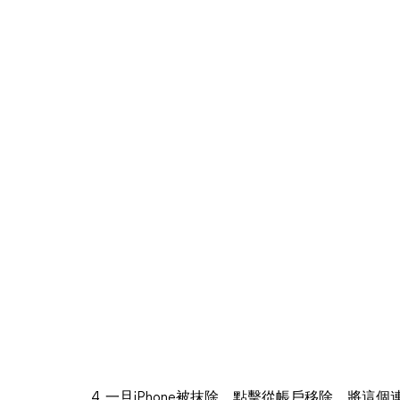
4. 一旦iPhone被抹除，點擊從帳戶移除，將這個連