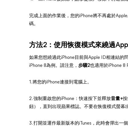
完成上面的作業後，您的iPhone將不再處於Appl
碼。
方法2：使用恢復模式來繞過App
如果您想繞過此iPhone目前與Apple ID相連
iPhone 8為例。請注意，
步驟2
也適用於iPhone 8
1. 將您的iPhone連接到電腦上。
2. 強制重啟您的iPhone：快速按下並釋放
音量+
按
鈕），直到出現蘋果標誌。不要在恢復模式螢幕
3. 打開並運作最新版本的iTunes，此時會彈出