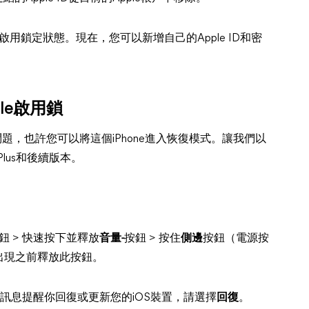
e啟用鎖定狀態。現在，您可以新增自己的Apple ID和密
le啟用鎖
結的問題，也許您可以將這個iPhone進入恢復模式。讓我們以
 Plus和後續版本。
鈕 > 快速按下並釋放
音量-
按鈕 > 按住
側邊
按鈕（電源按
出現之前釋放此按鈕。
一個訊息提醒你回復或更新您的iOS裝置，請選擇
回復
。