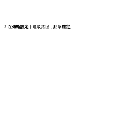
3. 在
傳輸設定
中選取路徑，點擊
確定
。