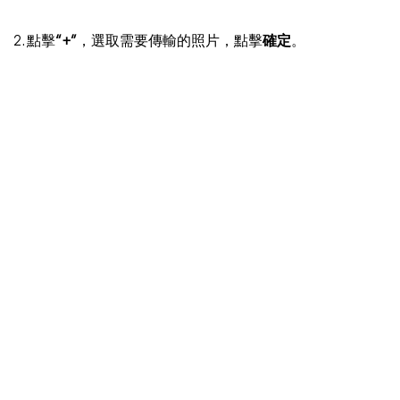
2. 點擊
“+”
，選取需要傳輸的照片，點擊
確定
。