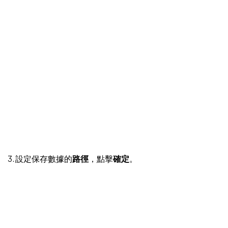
3. 設定保存數據的
路徑
，點擊
確定
。