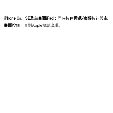
iPhone 6s、SE及主畫面iPad：
同時按住
睡眠/喚醒
按鈕與
主
畫面
按鈕，直到Apple標誌出現。