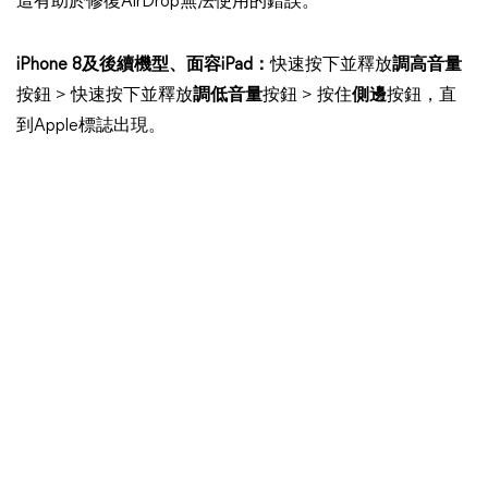
這有助於修復AirDrop無法使用的錯誤。
iPhone 8及後續機型、面容iPad：
快速按下並釋放
調高音量
按鈕 > 快速按下並釋放
調低音量
按鈕 > 按住
側邊
按鈕，直
到Apple標誌出現。