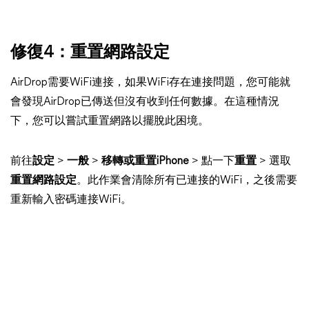
修復4：重置網路設定
AirDrop需要WiFi連接，如果WiFi存在連接問題，您可能就
會發現AirDrop已傳送但沒有收到任何數據。在這種情況
下，您可以嘗試重置網路以擺脫此困境。
前往
設定
>
一般
>
移轉或重置iPhone
> 點一下
重置
> 選取
重置網路設定
。此作業會清除所有已連接的WiFi，之後需要
重新輸入密碼連接WiFi。