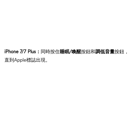
iPhone 7/7 Plus：
同時按住
睡眠/喚醒
按鈕和
調低音量
按鈕，
直到Apple標誌出現。