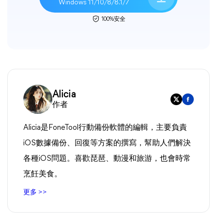
Windows 11/10/8/8.1/7
100%安全
Alicia
作者
Alicia是FoneTool行動備份軟體的編輯，主要負責
iOS數據備份、回復等方案的撰寫，幫助人們解決
各種iOS問題。喜歡琵琶、動漫和旅游，也會時常
烹飪美食。
更多 >>