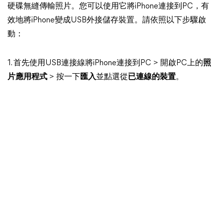
硬碟無縫傳輸照片。您可以使用它將iPhone連接到PC，有
效地將iPhone變成USB外接儲存裝置。請依照以下步驟啟
動：
1. 首先使用USB連接線將iPhone連接到PC > 開啟PC上的
照
片應用程式
> 按一下
匯入
並點選從
已連線的裝置
。