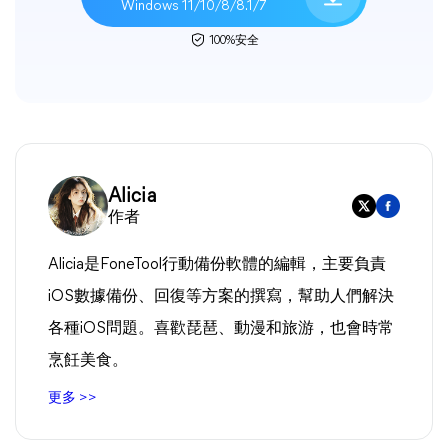
Windows 11/10/8/8.1/7
100%安全
Alicia
作者
Alicia是FoneTool行動備份軟體的編輯，主要負責
iOS數據備份、回復等方案的撰寫，幫助人們解決
各種iOS問題。喜歡琵琶、動漫和旅游，也會時常
烹飪美食。
更多 >>