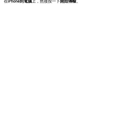
在
iPhone到電腦
上，然後按一下
開始傳輸
。