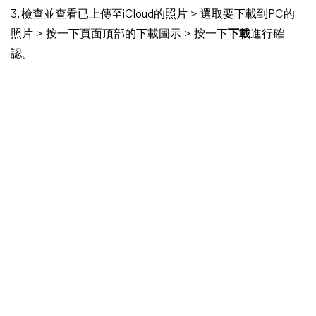
3. 檢查並查看已上傳至iCloud的照片 > 選取要下載到PC的
照片 > 按一下頁面頂部的下載圖示 > 按一下
下載
進行確
認。