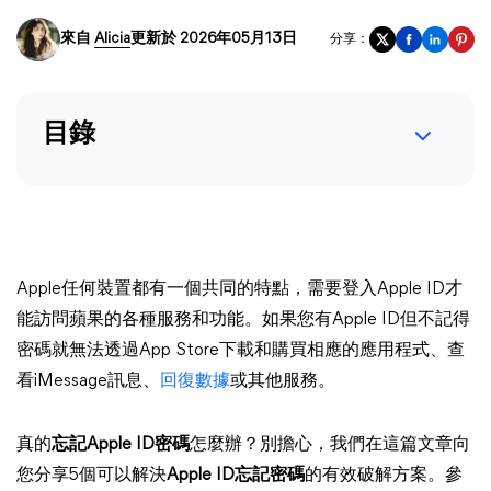
來自
Alicia
更新於 2026年05月13日
分享：
目錄
Apple任何裝置都有一個共同的特點，需要登入Apple ID才
能訪問蘋果的各種服務和功能。如果您有Apple ID但不記得
密碼就無法透過App Store下載和購買相應的應用程式、查
看iMessage訊息、
回復數據
或其他服務。
真的
忘記Apple ID密碼
怎麼辦？別擔心，我們在這篇文章向
您分享5個可以解決
Apple ID忘記密碼
的有效破解方案。參