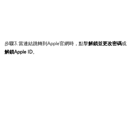
步驟3. 當連結跳轉到Apple官網時，點擊
解鎖並更改密碼
或
解鎖Apple ID
。