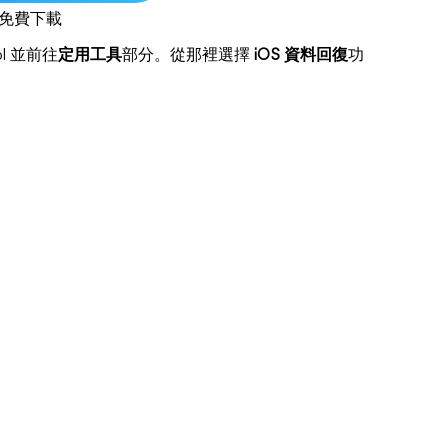
免費下載
ol 並前往
定用工具
部分。從那裡選擇
iOS 資料回復
功