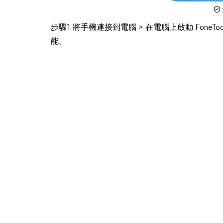
步驟1. 將手機連接到電腦 > 在電腦上啟動 FoneTo
能。