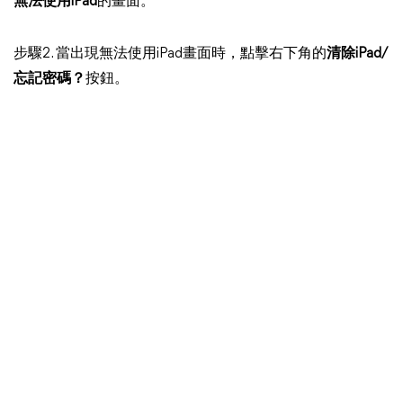
無法使用iPad
的畫面。
步驟2. 當出現無法使用iPad畫面時，點擊右下角的
清除iPad/
忘記密碼？
按鈕。