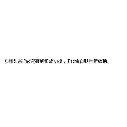
步驟6. 當iPad螢幕解鎖成功後，iPad會自動重新啟動。