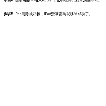
步驟4. 點擊
清除
> 輸入Apple ID密碼後再此點擊
清除
即可。
步驟5. iPad清除成功後，iPad螢幕密碼就移除成功了。