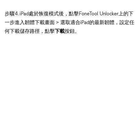
步驟4. iPad處於恢復模式後，點擊FoneTool Unlocker上的下
一步進入韌體下載畫面 > 選取適合iPad的最新韌體，設定任
何下載儲存路徑，點擊
下載
按鈕。