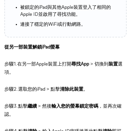
被鎖定的iPad與其他Apple裝置登入了相同的
Apple ID並啟用了尋找功能。
連接了穩定的WiFi或行動網路。
從另一部裝置解鎖iPad螢幕
步驟1. 在另一部Apple裝置上打開
尋找App
> 切換到
裝置
選
項。
步驟2. 選取您的iPad > 點擊
清除此裝置
。
步驟3. 點擊
繼續
> 然後
輸入您的螢幕鎖定密碼
，並再次確
認。