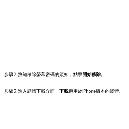
步驟2. 熟知移除螢幕密碼的須知，點擊
開始移除
。
步驟3. 進入韌體下載介面，
下載
適用於iPhone版本的韌體。