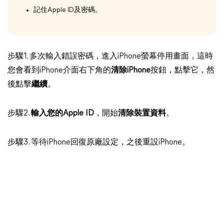
記住Apple ID及密碼。
步驟1. 多次輸入錯誤密碼，進入iPhone螢幕停用畫面，這時
您會看到iPhone介面右下角的
清除iPhone
按鈕，點擊它，然
後點擊
繼續
。
步驟2.
輸入您的Apple ID
，開始
清除裝置資料
。
步驟3. 等待iPhone回復原廠設定，之後重設iPhone。