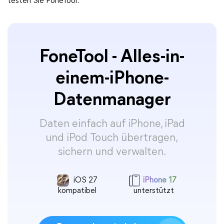
testen Sie FoneTool.
FoneTool - Alles-in-
einem-iPhone-
Datenmanager
Daten einfach auf iPhone, iPad
und iPod Touch übertragen,
sichern und verwalten.
iOS 27
iPhone 17
kompatibel
unterstützt