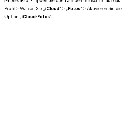
iPhone/iPad > Tippen Sie oben auf dem Bildschirm auf das
Profil > Wählen Sie „
iCloud
“ > „
Fotos
“ > Aktivieren Sie die
Option „
iCloud-Fotos
“.