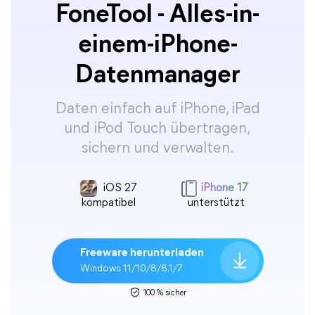
FoneTool - Alles-in-
einem-iPhone-
Datenmanager
Daten einfach auf iPhone, iPad
und iPod Touch übertragen,
sichern und verwalten.
iOS 27
iPhone 17
kompatibel
unterstützt
Freeware herunterladen
Windows 11/10/8/8.1/7
100 % sicher