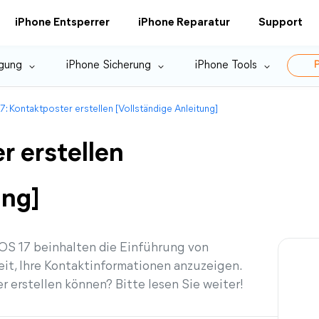
iPhone Entsperrer
iPhone Reparatur
Support
gung
iPhone Sicherung
iPhone Tools
P
7: Kontaktposter erstellen [Vollständige Anleitung]
r erstellen
ung]
S 17 beinhalten die Einführung von
it, Ihre Kontaktinformationen anzuzeigen.
r erstellen können? Bitte lesen Sie weiter!