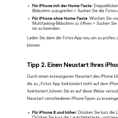
Für iPhone mit der Home-Taste
: Doppelklicke
Bildschirm zuzugreifen > Suchen Sie die Fotos
Für iPhone ohne Home-Taste
: Wischen Sie vo
Multitasking-Bildschirm zu öffnen > Suchen Si
sie zu beenden.
Laden Sie dann die Fotos-App neu, um zu prüfen, 
können.
Tipp 2. Einen Neustart Ihres iPh
Durch einen erzwungenen Neustart des iPhone kö
die zu „Fotos App funktioniert nicht auf dem iPh
funktioniert, können Sie es auf diese Weise versuc
Neustart verschiedener iPhone-Typen zu erzwinge
Für iPhone 8 und höher
: Drücken Sie kurz die 
Drücken Sie kurz die Lautstärketaste - und lasse